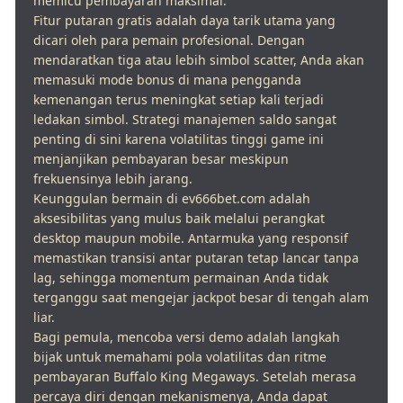
memicu pembayaran maksimal.
Fitur putaran gratis adalah daya tarik utama yang
dicari oleh para pemain profesional. Dengan
mendaratkan tiga atau lebih simbol scatter, Anda akan
memasuki mode bonus di mana pengganda
kemenangan terus meningkat setiap kali terjadi
ledakan simbol. Strategi manajemen saldo sangat
penting di sini karena volatilitas tinggi game ini
menjanjikan pembayaran besar meskipun
frekuensinya lebih jarang.
Keunggulan bermain di ev666bet.com adalah
aksesibilitas yang mulus baik melalui perangkat
desktop maupun mobile. Antarmuka yang responsif
memastikan transisi antar putaran tetap lancar tanpa
lag, sehingga momentum permainan Anda tidak
terganggu saat mengejar jackpot besar di tengah alam
liar.
Bagi pemula, mencoba versi demo adalah langkah
bijak untuk memahami pola volatilitas dan ritme
pembayaran Buffalo King Megaways. Setelah merasa
percaya diri dengan mekanismenya, Anda dapat