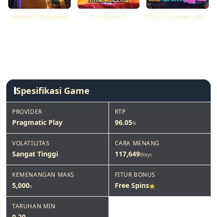
Secrets Of Cleopatra
Club Tropicana – Happy Hour
Fire Queen2
Spesifikasi Game
PROVIDER
RTP
Pragmatic Play
96.05
%
VOLATILITAS
CARA MENANG
Sangat Tinggi
117,649
Ways
KEMENANGAN MAKS
FITUR BONUS
5,000
Free Spins
x
⭐
TARUHAN MIN
0.20