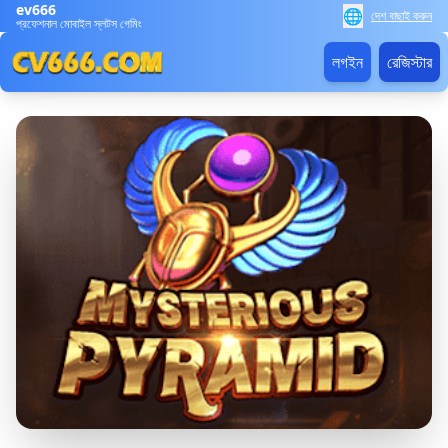
ev666
🌐
দেশ বাছাই করুন
প্রফেশনাল মোবাইল স্লটস গেমিং
লগইন
রেজিস্টার