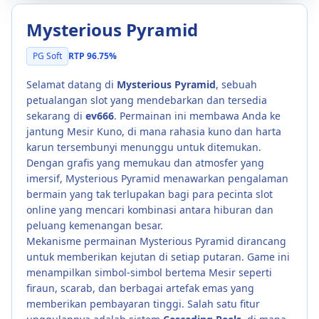
▶
Mysterious Pyramid
PG Soft
RTP 96.75%
Selamat datang di
Mysterious Pyramid
, sebuah
petualangan slot yang mendebarkan dan tersedia
sekarang di
ev666
. Permainan ini membawa Anda ke
jantung Mesir Kuno, di mana rahasia kuno dan harta
karun tersembunyi menunggu untuk ditemukan.
Dengan grafis yang memukau dan atmosfer yang
imersif, Mysterious Pyramid menawarkan pengalaman
bermain yang tak terlupakan bagi para pecinta slot
online yang mencari kombinasi antara hiburan dan
peluang kemenangan besar.
Mekanisme permainan Mysterious Pyramid dirancang
untuk memberikan kejutan di setiap putaran. Game ini
menampilkan simbol-simbol bertema Mesir seperti
firaun, scarab, dan berbagai artefak emas yang
memberikan pembayaran tinggi. Salah satu fitur